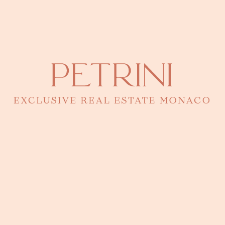
optimisées pour le référencement en ligne, afin que
votre logement soit facilement trouvé par les
locataires potentiels.
Notre réseau international étendu nous permet de
toucher un large public intéressé par des biens de
qualité à Monaco.
Nous sommes déterminés à vous offrir un service de
qualité supérieure pour optimiser la rentabilité de votre
investissement locatif à Monaco.
N'hésitez pas à nous contacter pour obtenir de plus
amples informations sur nos services et discuter de
vos besoins.