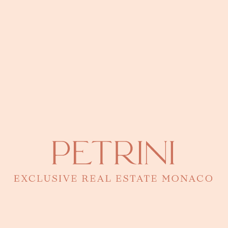
Le Mirabeau
Appartement à vendre Condamine
The 45G
Villa Portofino
The Stella
Appartement à vendre Fontvieille
Donatello
Le Quattrocento
Les Terrasses Du Port
Les Cyclades
Appartement à vendre Jardin Exotique
Residence l'Exotique in Monaco
Le Patio Palace
Monte Carlo View
Villa Ninetta
Appartement à vendre La Rousse -
Saint Roman
Château Perigord I
Tour Odéon
Testimonio II
Les Abeilles
Appartement à vendre Larvotto
21 Princesse Grace
Bay House
Vallespir