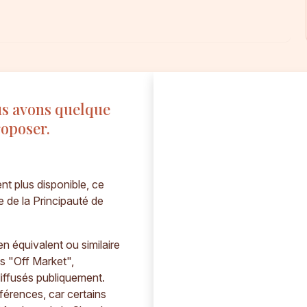
us avons quelque
roposer.
nt plus disponible, ce
e de la Principauté de
 équivalent ou similaire
s "Off Market",
iffusés publiquement.
férences, car certains