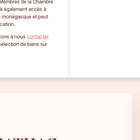
s. Membres de la Chambre
à également accès à
hé monégasque et peut
cation.
itons à nous
contacter
élection de biens sur