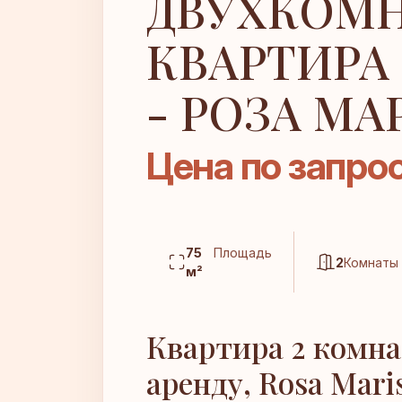
ДВУХКОМ
КВАРТИРА
- РОЗА МА
Цена по запро
75
Площадь
2
Комнаты
м²
Квартира 2 комнат
аренду, Rosa Maris 