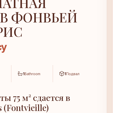
НАТНАЯ
 В ФОНВЬЕЙ
РИС
су
1
Bathroom
1
Подвал
ы 75 м² сдается в
(Fontvieille)