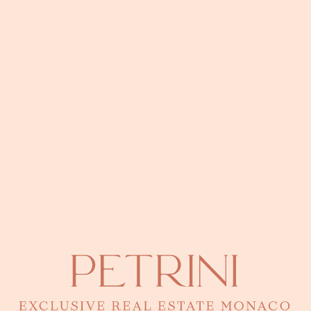
appartement 2 pièces situé dans la résidence Rosa
Maris, au cœur du quartier résidentiel et paisible de
Fontvieille.
D'une superficie généreuse, ce bien se compose
comme suit :
Une entrée avec rangements
Un séjour lumineux ouvrant sur une agréable
loggia
Une cuisine indépendante entièrement équipée
Une chambre
Une salle de bains
Un WC séparé
L’appartement bénéficie d’une belle luminosité et
d’un environnement calme, tout en étant à proximité
immédiate des commerces, restaurants, du port de