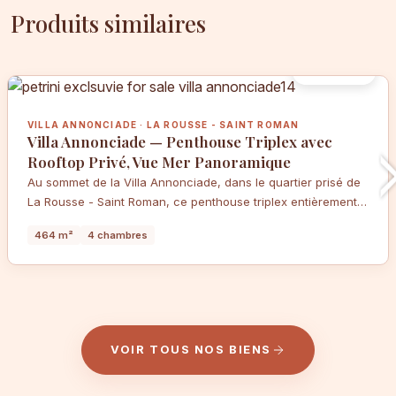
Produits similaires
50 000 €
VILLA ANNONCIADE · LA ROUSSE - SAINT ROMAN
Villa Annonciade — Penthouse Triplex avec
Rooftop Privé, Vue Mer Panoramique
Au sommet de la Villa Annonciade, dans le quartier prisé de
La Rousse - Saint Roman, ce penthouse triplex entièrement
rénové offre une expérience de vie hors norme : 464 m²
464 m²
4 chambres
déployés sur trois niveaux, un solarium privatif avec jacuzzi
sur le toit, et un panorama à couper le souffle sur la
Méditerranée et les côtes environnantes. Un rare équilibre
entre intimité résidentielle et prestations d'exception.
VOIR TOUS NOS BIENS