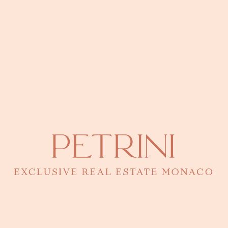
LOCALISATION
Adresse
Immeuble Résidence du Sporting (Larvotto)
● Larvotto