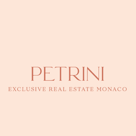
entièrement rénové pour offrir un cadre de vie
moderne et confortable. L'emplacement de cet
appartement est également très pratique, car il est
proche d'un centre commercial et de nombreux
commerces.
Le bien est composé d'un hall d'entré avec placards,
d'un grand séjour, d'une cuisine, d'une chambre,
d'une salle de bain et pour finir une loggia donnant
sur les jardins.
LOCALISATION
Adresse
Immeuble Mantegna (Fontvieille)