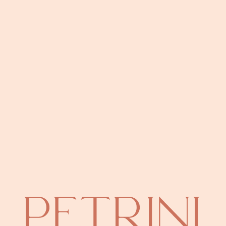
appartement de 2/3 pièces à la vente dans la résidence du Patio Palace
uillité.
tte pour les invités, suivi de deux chambres élégantes chacune avec son p
 dotée de prestations luxueuses telles qu'une magnifique piscine, un se