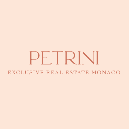
recherché de La Rousse - Saint Roman, il bénéficie
d’une proximité immédiate avec les commerces,
restaurants et les plages du Larvotto.
Disponible immédiatement et vendu meublé, ce bien
d’exception est proposé à 9 450 000 €. Une
opportunité unique pour un cadre de vie prestigieux
à Monaco. Contactez-nous pour plus d’informations
ou pour organiser une visite.
LOCALISATION
Adresse
Immeuble Les Abeilles (La Rousse - Saint Roman)