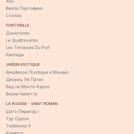
45G
Вилла Портофино
Стелла
FONTVIEILLE
Донателло
Le Quattrocento
Les Terrasses Du Port
Киклады
JARDIN EXOTIQUE
Residence l'Exotique в Монако
Дворец Ле Патио
Вид на Монте-Карло
Вилла Нинетта
LA ROUSSE - SAINT ROMAN
Шато Перигор I
Тур Одеон
Testimonio II
Калипсо