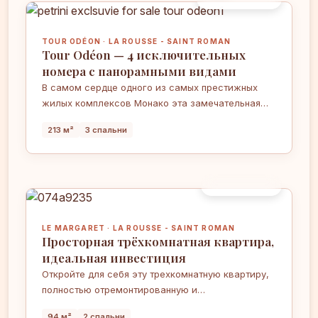
TOUR ODÉON · LA ROUSSE - SAINT ROMAN
Tour Odéon — 4 исключительных
номера с панорамными видами
В самом сердце одного из самых престижных
жилых комплексов Монако эта замечательная
четырёхкомнатная квартира очаровывает своими
213 м²
3 спальни
щедрыми объёмами, захватывающим видом на
Средиземное море и исключительными
услугами. Знаковый адрес, предлагающий
уникальное искусство жизни — между
3 690 000 €
роскошью, комфортом и эксклюзивными
услугами.
LE MARGARET · LA ROUSSE - SAINT ROMAN
Просторная трёхкомнатная квартира,
идеальная инвестиция
Откройте для себя эту трехкомнатную квартиру,
полностью отремонтированную и
предназначенную для смешанного
94 м²
2 спальни