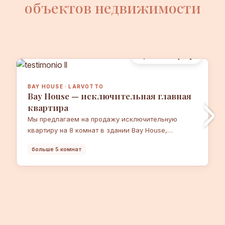
объектов недвижимости
Цена по запросу
BAY HOUSE · LARVOTTO
Bay House — исключительная главная
квартира
Мы предлагаем на продажу исключительную
квартиру на 8 комнат в здании Bay House,
расположенном в непосредственной близости от
больше 5 комнат
Ларвотто, с высококлассными услугами и
удобствами. Для получения дополнительной
информации свяжитесь с нами.