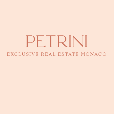
quartier Monte-Carlo
, vous offrant un accompagnement sur
mesure pour réaliser votre projet immobilier au cœur de ce secteur
mythique.
Découvrez les biens dans ce quartier
Eugenia Petrini
Directrice - Responsable de ce bien
Contacter par téléphone
92 00 16 00
Une question ? Une visite ?
Eugenia connaît ce bien dans les moindres détails. Laissez-lui un
message pour une présentation en toute confidentialité.
J’ai lu et j'accepte la
politique de confidentialité
du site
Me contacter