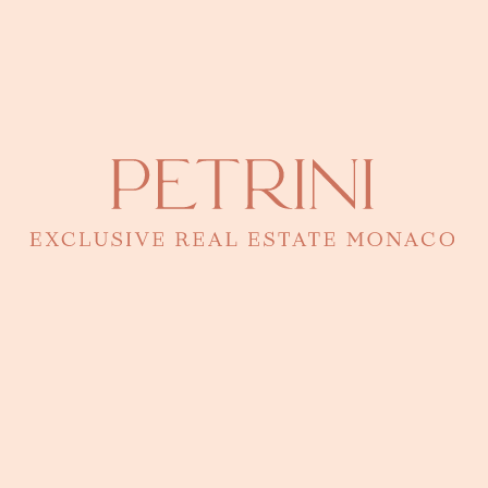
Monaco · 43.7278°N, 7.4129°E
Eugenia Petrini
Directrice - Responsable de ce bien
CONTACTER PAR TÉLÉPHONE
92 00 16 00
Une question ? Une visite ?
Eugenia connaît ce bien dans les moindres détails.
Laissez-lui un message pour une présentation en toute
confidentialité.