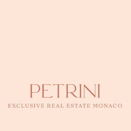
Eugenia Petrini
Directrice - Responsable de ce bien
CONTACTER PAR TÉLÉPHONE
92 00 16 00
Une question ? Une visite ?
Eugenia connaît ce bien dans les moindres détails.
Laissez-lui un message pour une présentation en toute
confidentialité.