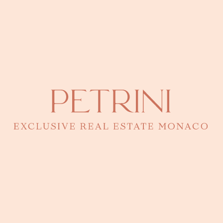
Monaco · 43.7278°N, 7.4129°E
Eugenia Petrini
Directrice - Responsable de ce bien
CONTACTER PAR TÉLÉPHONE
92 00 16 00
Une question ? Une visite ?