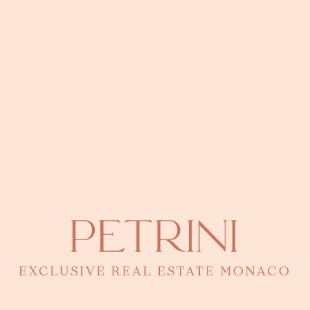
Immeuble Prince de Galles (Monte-Carlo)
● Monte-Carlo
Monaco · 43.7430°N, 7.4289°E
Eugenia Petrini
Directrice - Responsable de ce bien