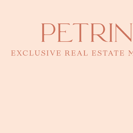
possibile che abbiamo una selezione di proprietà corrispondenti ai
tuoi criteri da offrirti.
Per accedervi, ricordati di contattarci direttamente, i nostri team
saranno in grado di preparare una selezione esclusiva su misura.
Ho letto e accetto la
politica sulla privacy
del sito
Accedi a proprietà esclusive