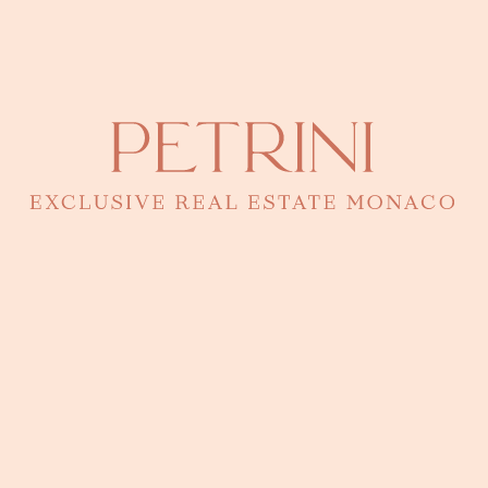
Monaco · 43.7503°N, 7.4384°E
Eugenia Petrini
Direttrice - Responsabile di questo
bene
CONTATTO TELEFONICO
92 00 16 00