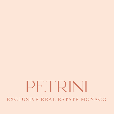
История Скалы Монако
Чарующая история Скалы Монако Квартал дю Роше, также
известный как Монако-Виль, является историческим сердцем
Княжества Монако. Этот древний район, расположенный на
скалистом мысе, полон истории и наследия.
Подробнее