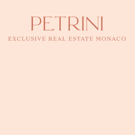
erhalten, die noch nicht auf dem Markt erhältlich sind, kontaktieren
Sie uns direkt. Unsere Teams sind in der Lage, eine exklusive,
maßgeschneiderte Auswahl für Sie zu treffen.
I accept the
privacy policy
of the website
Senden
These properties might interest you
Sole agent
8 500 €
+ Charges :
100 €
Le Richmond · Monte-Carlo
Stilvolle Wohnung in Renovierung im Herzen von Monaco – Le