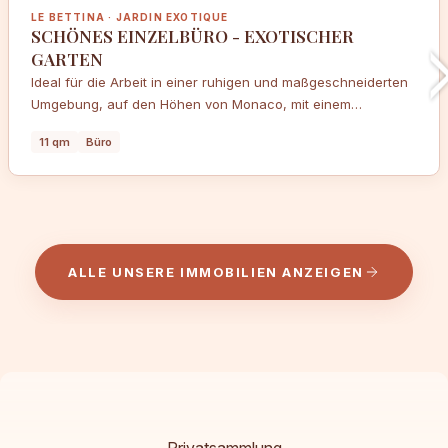
LE BETTINA · JARDIN EXOTIQUE
SCHÖNES EINZELBÜRO - EXOTISCHER
GARTEN
Ideal für die Arbeit in einer ruhigen und maßgeschneiderten
Umgebung, auf den Höhen von Monaco, mit einem
atemberaubenden Blick auf Italien, das Fürstentum und
11 qm
Büro
Frankreich. Der ideale Ort für Unternehmen, für diejenigen,
die eine zentralere und intimere Lage suchen oder einfach
nur in unserer ausgestatteten Business Lounge arbeiten
möchten.
ALLE UNSERE IMMOBILIEN ANZEIGEN