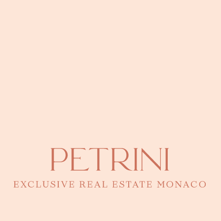
● Port
Monaco · 43.7336°N, 7.4214°E
Eugenia Petrini
Geschäftsführerin - Ansprechpartner
für diese Immobilie
KONTAKT PER TELEFON