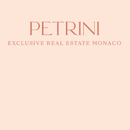
Tout voir
Appartement à vendre à Monaco par quartier
Appartement à vendre Mareterra
Townhouses Mareterra
Villa Mareterra
Les Jardins d’Eau Mareterra
Le Renzo Mareterra
Appartement à vendre Carré d'Or
One Monte Carlo
Monte Carlo Star
Le Montaigne
Le Mirabeau
Appartement à vendre Condamine
Le 45G
Villa Portofino
Le Stella
Appartement à vendre Fontvieille
Donatello
Le Quattrocento
Les Terrasses Du Port
Les Cyclades
Appartement à vendre Jardin Exotique