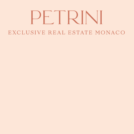
Discover properties in this district
Eugenia Petrini
Direttrice - Responsabile di questo bene
Contatto telefonico
92 00 16 00
Una domanda? Una visita?
Eugenia conosce questo bene nei minimi dettagli. Scrivile per una
presentazione personalizzata.
Ho letto e accetto la
politica sulla privacy
del sito
Invia richiesta
Contattaci su WhatsApp
Ou appelez-nous au +377 92 00 16 00