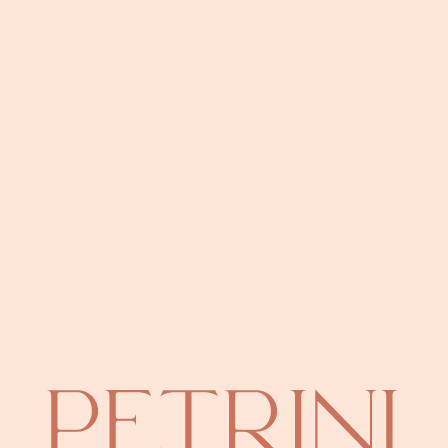
ria fornita, servizi inclusi (acqua, elettricità, aria condizionata, TV, Wi
erghieri.
iù prestigiose di Monte-Carlo, a due passi dal Casinò e dalle spiagge de