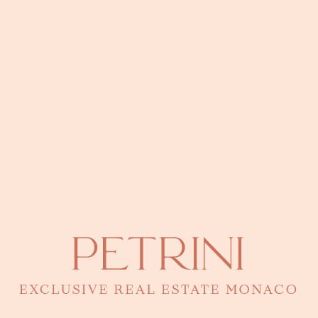
LOCATION
Address
Gebäude One Monte-Carlo (Carré d'Or)
● Carré d'Or
Monaco · 43.7390°N, 7.4260°E