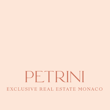
Tout voir
Appartement à vendre à Monaco par quartier
Appartement à vendre Mareterra
Townhouses Mareterra
Villa Mareterra
Les Jardins d’Eau Mareterra
Le Renzo Mareterra
Appartement à vendre Carré d'Or
One Monte Carlo
Monte Carlo Star
Le Montaigne
Le Mirabeau
Appartement à vendre Condamine
Le 45G
Villa Portofino
Le Stella
Appartement à vendre Fontvieille
Donatello
Le Quattrocento
Les Terrasses Du Port
Les Cyclades
Appartement à vendre Jardin Exotique
Residence l’Exotique à Monaco