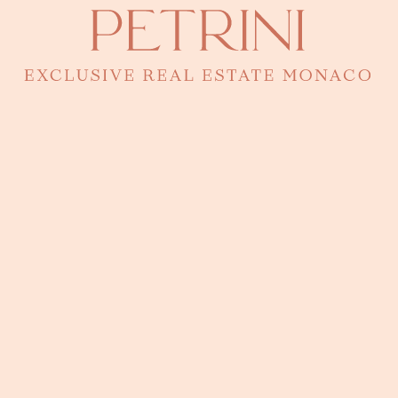
Printemps
Au cœur des Moneghetti, découvrez ce penthouse en duplex, fusion
parfaite entre l'élégance d'un immeuble Bourgeois et une rénovation
contemporaine. Montez par son escalier intérieur et laissez-vous
surprendre par une grande terrasse sur le toit, équipée d'une pergola
et d'une cuisine d'été, dévoilant une vue imprenable sur la mer
Méditerranée.
316 m²
3 chambres
Recherches fréquentes
Appartement avec Concierge
Studio
Appartement à vendre Monaco
Penthouses à vendre à Monaco
Bureaux
Vente Carré d'Or
+5 pièces
5 pièces
Les derniers articles