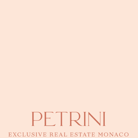
Location
Address
Gebäude Le Grand Large (Fontvieille)
● Fontvieille
Monaco · 43.7275°N, 7.4217°E