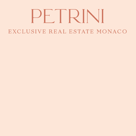
Alla scoperta del quartiere Mareterra Monaco
Mareterra Monaco, conosciuta anche come Anse du Portier, è il
quartiere più recente del Principato di Monaco
. Questo
ambizioso progetto, frutto di un'estensione di circa 6 ettari fino al
mare, segna una svolta importante nello sviluppo urbano
monegasco. È stato inaugurato ufficialmente il 4 dicembre 2024 dal
Principe
Alberto II di Monaco
e dalla Famiglia Principesca, un
evento simbolico che vi invitiamo a scoprire nel dettaglio